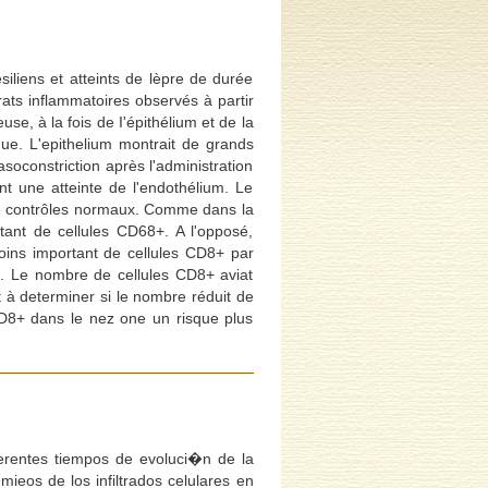
iliens et atteints de lèpre de durée
trats inflammatoires observés à partir
se, à la fois de I'épithélium et de la
ue. L'epithelium montrait de grands
soconstriction après l'administration
t une atteinte de l'endothélium. Le
 de contrôles normaux. Comme dans la
ant de cellules CD68+. A l'opposé,
ins important de cellules CD8+ par
x. Le nombre de cellules CD8+ aviat
t à determiner si le nombre réduit de
 CD8+ dans le nez one un risque plus
ferentes tiempos de evoluci�n de la
ieos de los infiltrados celulares en