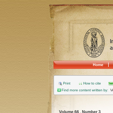
Home
Print
How to cite
Find more content written by:
V
Volume 66 , Number 3