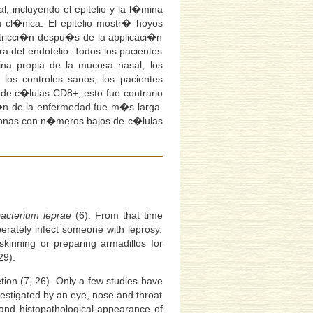
, incluyendo el epitelio y la l�mina
 cl�nica. El epitelio mostr� hoyos
tricci�n despu�s de la applicaci�n
a del endotelio. Todos los pacientes
na propia de la mucosa nasal, los
os controles sanos, los pacientes
e c�lulas CD8+; esto fue contrario
�n de la enfermedad fue m�s larga.
rsonas con n�meros bajos de c�lulas
acterium leprae
(6). From that time
erately infect someone with leprosy.
kinning or preparing armadillos for
29).
tion (7, 26). Only a few studies have
vestigated by an eye, nose and throat
 and histopathological appearance of