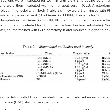
he sections were incubated for 10 min with 0.5%-1 % bovine serum 
tions were then incubated with normal goat serum (CLB, Amsterdam
 relevant monoclonal antibody (Table 2). They were then rinsed with P
inylated supersensitive AP, BioGenex AZ000UM; Klinipath) for 30 min, 
ne phosphatase, BioGenex AZ000UM; Klinipath) for 30 min. They were th
or 5 min and incubated for 30 min with a New Fuchsin substrate (Chr
ater, counterstained with Gill's hematoxylin and mounted in glycerin-gela
 substitution with PBS and incubation with an irrelevant monoclonal a
and eosin (H&E) staining was performed.