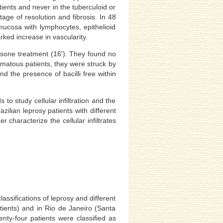
tients and never in the tuberculoid or
age of resolution and fibrosis. In 48
 mucosa with lymphocytes, epithelioid
rked increase in vascularity.
psone treatment (16'). They found no
promatous patients, they were struck by
nd the presence of bacilli free within
 study cellular infiltration and the
ilian leprosy patients with different
 characterize the cellular infiltrates
ssifications of leprosy and different
tients) and in Rio de Janeiro (Santa
nty-four patients were classified as