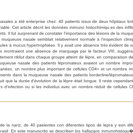
asales a été enterprise chez. 40 patients issus de deux hôpitaux brés
ariable. Cet article décrit les données inimuno histochimiqu.es des infil
ts. Il fut surprenant de constater l'importance des lésions de la muqueu
muqueuse nasale semblait relativement normale à l'inspection cliniq
lules à mucus hypertrophiées. Il y avait une absence très évident de va
ux montraient une absence de marquage par le facteur VIII, suggéran
ttement rtkliut dans chaque groupe atteint de lèpre, en comparaison
muqueuse nasale des patients lépromateux avaient un nombre import
tanées, un nombre plus important de cellules CD4+ et un nombre mo
présents dans la muqueuse nasale des patients borderline/lépromateu
it que la durée d'évolution de la lèpre était longue. Il reste cependan
s d'infection ou si les individus avec un nombre réduit de cellules
de la nariz, de 40 paeientes con diferentes tipos de lepra y eon di
asil. En este manuscrito se describen los hallazgos inmunohistoqu�m