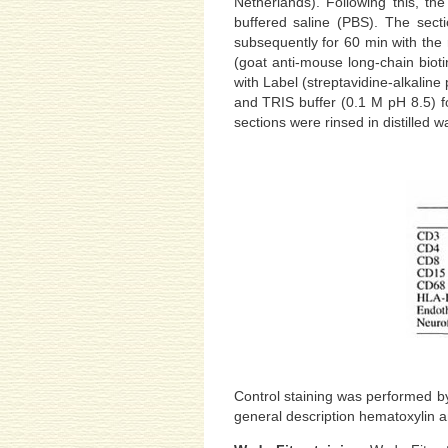
Netherlands). Following this, t
buffered saline (PBS). The sec
subsequently for 60 min with the
(goat anti-mouse long-chain biot
with Label (streptavidine-alkali
and TRIS buffer (0.1 M pH 8.5) f
sections were rinsed in distilled w
Control staining was performed by
general description hematoxylin 