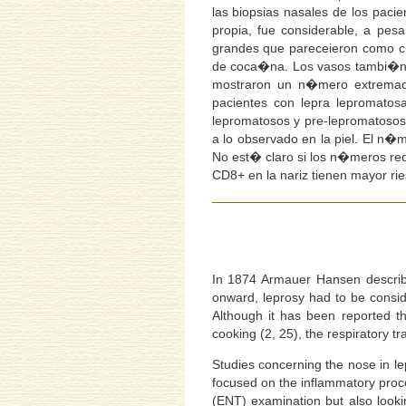
las biopsias nasales de los paci
propia, fue considerable, a pes
grandes que pareceieron como c�
de coca�na. Los vasos tambi�n mo
mostraron un n�mero extremada
pacientes con lepra lepromato
lepromatosos y pre-lepromatoso
a lo observado en la piel. El n
No est� claro si los n�meros red
CD8+ en la nariz tienen mayor rie
In 1874 Armauer Hansen describe
onward, leprosy had to be conside
Although it has been reported th
cooking (2, 25), the respiratory tr
Studies concerning the nose in le
focused on the inflammatory proces
(ENT) examination but also looking