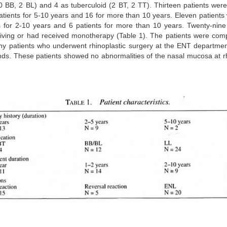
0 BB, 2 BL) and 4 as tuberculoid (2 BT, 2 TT). Thirteen patients wer
patients for 5-10 years and 16 for more than 10 years. Eleven patients 
ts for 2-10 years and 6 patients for more than 10 years. Twenty-nine
iving or had received monotherapy (Table 1). The patients were com
thy patients who underwent rhinoplastic surgery at the ENT departme
nds. These patients showed no abnormalities of the nasal mucosa at 