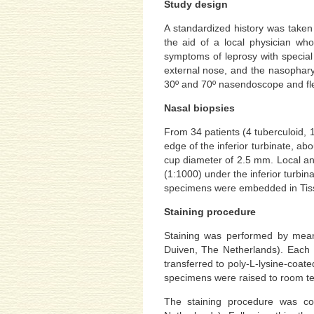
Study design
A standardized history was taken
the aid of a local physician wh
symptoms of leprosy with special
external nose, and the nasophar
30º and 70º nasendoscope and fle
Nasal biopsies
From 34 patients (4 tuberculoid, 
edge of the inferior turbinate, a
cup diameter of 2.5 mm. Local an
(1:1000) under the inferior turbi
specimens were embedded in Tissue
Staining procedure
Staining was performed by means 
Duiven, The Netherlands). Each 
transferred to poly-L-lysine-coa
specimens were raised to room te
The staining procedure was con