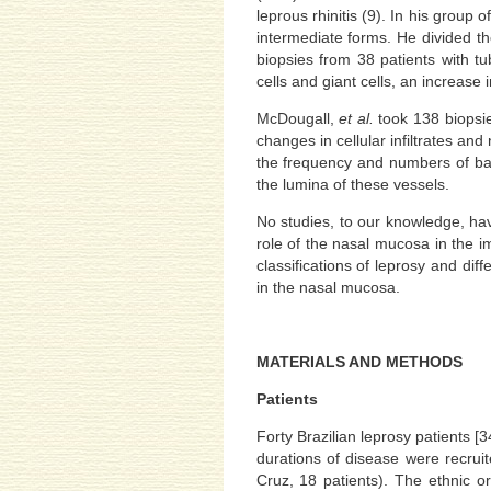
leprous rhinitis (9). In his group
intermediate forms. He divided the
biopsies from 38 patients with tu
cells and giant cells, an increase 
McDougall,
et al.
took 138 biopsie
changes in cellular infiltrates and
the frequency and numbers of bacil
the lumina of these vessels.
No studies, to our knowledge, ha
role of the nasal mucosa in the i
classifications of leprosy and dif
in the nasal mucosa.
MATERIALS AND METHODS
Patients
Forty Brazilian leprosy patients [
durations of disease were recrui
Cruz, 18 patients). The ethnic o