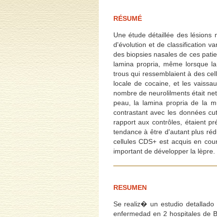
RÉSUMÉ
Une étude détaillée des lésions n
d'évolution et de classification v
des biopsies nasales de ces patien
lamina propria, même lorsque la 
trous qui ressemblaient à des cel
locale de cocaine, et les vaissa
nombre de neurolilments était ne
peau, la lamina propria de la 
contrastant avec les données cu
rapport aux contrôles, étaient 
tendance à être d'autant plus rédu
cellules CDS+ est acquis en cour
important de développer la lèpre.
RESUMEN
Se realiz� un estudio detallado 
enfermedad en 2 hospitales de Br