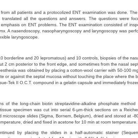
 from all patients and a protocolized ENT examination was done. The
o translated all the questions and answers. The questions were foc
 emphasis on ENT problems. The ENT examination consisted of inspect
ynx. A nasendoscopy, nasopharyngoscopy and laryngoscopy was perfo
xible laryngoscope.
10 borderline and 20 lepromatous) and 10 controls, biopsies of the na
bout 2 cm posterior to the front edge, and sometimes from the nasal se
esthesia was obtained by placing a cotton-wool carrier with 50-100 m
nate or against the septal mucosa without touching the place where the 
-Tek II O.C.T. compound in a gelatin capsule and immediately frozen i
of the long-chain biotin streptavidine-alkaline phosphate method (s
tissue specimen was cut into serial 6-µm-thick sections on a Reiche
ted microscope slides (Sigma, Bornem, Belgium), dried and stored at 
mperature, dried and fixed in acetone for 10 min at room temperature.
tinued by placing the slides in a half-automatic stainer (Sequen