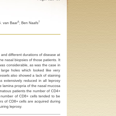
6
7
G. van Baar
; Ben Naafs
 and different durations of disease at
he nasal biopsies of those patients. It
was considerable, as was the case in
 large holes which looked like very
essels also showed a lack of staining
s extensively reduced in all leprosy
e lamina propria of the nasal mucosa
promatous patients the number of CD4+
 number of CD8+ cells tended to be
rs of CD8+ cells are acquired during
iring leprosy.