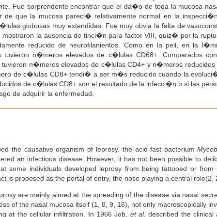
ente. Fue sorprendente encontrar que el da�o de toda la mucosa nasal
ar de que la mucosa pareci� relativamente normal en la inspecci�n
lulas globosas muy extendidas. Fue muy obvia la falta de vasocons
straron la ausencia de tinci�n para factor VIII, quiz� por la ruptur
mente reducido de neurofilanientos. Como en la peil, en la l�mi
sa tuvieron n�meros elevados de c�lulas CD68+. Comparados con l
s tuvieron n�meros elevados de c�lulas CD4+ y n�meros reducidos d
�mero de c�lulas CD8+ tendi� a ser m�s reducido cuando la evoluci
ucidos de c�lulas CD8+ son el resultado de la infecci�n o si las pe
sgo de adquirir la enfermedad.
d the causative organism of leprosy, the acid-fast bacterium
Mycob
red an infectious disease. However, it has not been possible to delib
at some individuals developed leprosy from being tattooed or from s
act is proposed as the portal of entry, the nose playing a central role(2, 
prosy are mainly aimed at the spreading of the disease via nasal secre
s of the nasal mucosa itself (1, 8, 9, 16), not only macroscopically in
 at the cellular infiltration. In 1966 Job,
et al.
described the clinical