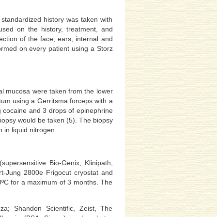
 standardized history was taken with
used on the history, treatment, and
ion of the face, ears, internal and
rmed on every patient using a Storz
sal mucosa were taken from the lower
ptum using a Gerritsma forceps with a
g cocaine and 3 drops of epinephrine
biopsy would be taken (5). The biopsy
n liquid nitrogen.
upersensitive Bio-Genix; Klinipath,
rt-Jung 2800e Frigocut cryostat and
-80ºC for a maximum of 3 months. The
za; Shandon Scientific, Zeist, The