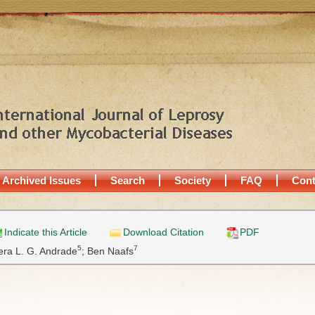
Archived Issues
Search
Society
FAQ
Cont
Indicate this Article
Download Citation
PDF
5
7
era L. G. Andrade
;
Ben Naafs