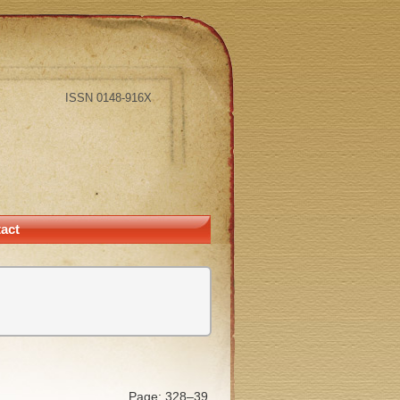
ISSN 0148-916X
act
Page: 328–39