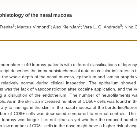
ohistology of the nasal mucosa
3
4
2
5
 Trenite
; Marcus Virmond
; Alex KleinJan
; Vera L. G. Andrade
; Nino 
ndertaken in 40 leprosy patients with different classifications of leprosy
cript describes the immunohistochemical data on cellular infiltrates in t
o the whole depth of the nasal mucosa, epithelium and lamina propria 
elatively normal during clinical inspection. The epithelium showed
s was the lack of vasoconstriction after cocaine application, and the v
ting a disruption of the endothelium. The number of neurofilaments wa
s. As in the skin, an increased number of CD68+ cells was found in th
rary to findings in the skin, in the nasal mucosa of the borderline/le
mber of CD8+ cells was decreased compared to normal controls. The
 leprosy was longer. It is not clear as yet whether the reduced numbe
a low number of CD8+ cells in the nose might have a higher risk of acqu