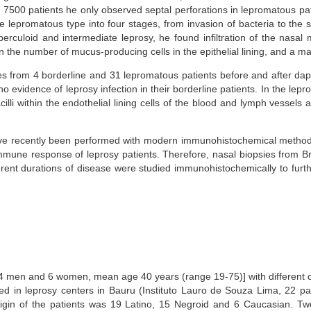
 of 7500 patients he only observed septal perforations in lepromatous pa
 lepromatous type into four stages, from invasion of bacteria to the st
berculoid and intermediate leprosy, he found infiltration of the nasal
in the number of mucus-producing cells in the epithelial lining, and a ma
s from 4 borderline and 31 lepromatous patients before and after da
 no evidence of leprosy infection in their borderline patients. In the le
li within the endothelial lining cells of the blood and lymph vessels a
ve recently been performed with modern immunohistochemical methods to
mmune response of leprosy patients. Therefore, nasal biopsies from Braz
ferent durations of disease were studied immunohistochemically to further
34 men and 6 women, mean age 40 years (range 19-75)] with different cla
ted in leprosy centers in Bauru (Instituto Lauro de Souza Lima, 22 pa
rigin of the patients was 19 Latino, 15 Negroid and 6 Caucasian. Twe