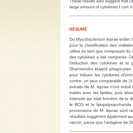
These results also suggest that D
large amount of cytokines f rom 
RÉSUMÉ
Du
Mycobacterium leprae
entier 
pour la classification des malad
utilisé en tant que composant du
des cytokines a été comparée. De
l'induction des cytokines et l
Dharmendra étaient phagocytés 
pour induire les cytokines d'immu
contre, un taux comparable de 1L
extraits de
M. leprae
n'ont induit
traités avec les lipides, puis st
intensité qui était fonction de la
le BCG et le lipopolysaccharide.
provenance de
M. leprae
sont re
résultats suggèrent également qu
vaccin, parce que l'antigène de D