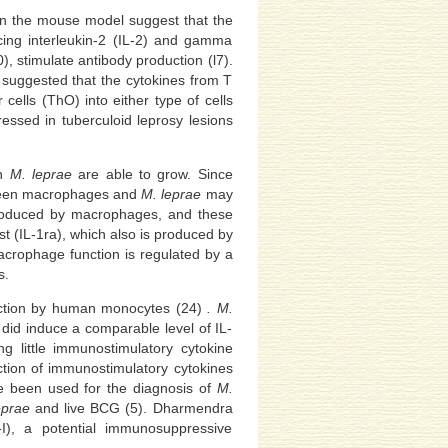
 in the mouse model suggest that the
cing interleukin-2 (IL-2) and gamma
), stimulate antibody production (l7).
n suggested that the cytokines from T
 cells (ThO) into either type of cells
ressed in tuberculoid leprosy lesions
ch
M. leprae
are able to grow. Since
etween macrophages and
M. leprae
may
 produced by macrophages, and these
st (IL-1ra), which also is produced by
acrophage function is regulated by a
s.
ction by human monocytes (24)
. M.
id induce a comparable level of IL-
 little immunostimulatory cytokine
tion of immunostimulatory cytokines
 been used for the diagnosis of
M.
eprae
and live BCG (5). Dharmendra
L-I), a potential immunosuppressive