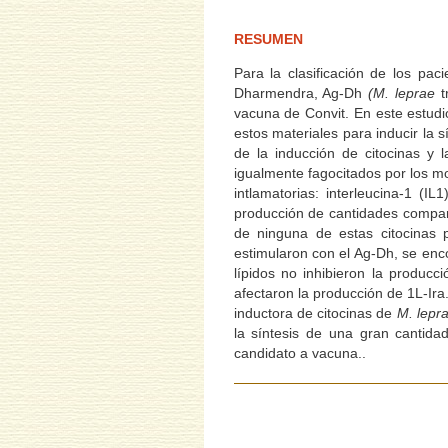
RESUMEN
Para la clasificación de los pac
Dharmendra, Ag-Dh
(M. leprae
t
vacuna de Convit. En este estud
estos materiales para inducir la 
de la inducción de citocinas y 
igualmente fagocitados por los m
intlamatorias: interleucina-1 (I
producción de cantidades compara
de ninguna de estas citocinas 
estimularon con el Ag-Dh, se enco
lípidos no inhibieron la producc
afectaron la producción de 1L-Ira
inductora de citocinas de
M. lepr
la síntesis de una gran cantida
candidato a vacuna..