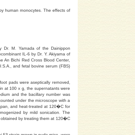
by human monocytes. The effects of
y Dr. M. Yamada of the Dainippon
combinant IL-6 by Dr. Y. Akiyama of
he An Bichi Red Cross Blood Center,
.S.A., and fetal bovine serum (FBS)
foot pads were aseptically removed,
n at 100 x g, the supernatants were
edium and the bacillary number was
counted under the microscope with a
an, and heat-treated at 120�C for
mogenized by mild sonication. The
obtained by treating them at 120�C
i 53 strain grown in nude mice, were