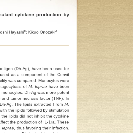
mulant cytokine production by
6
2
toshi Hayashi
; Kikuo Onozaki
tigen (Dh-Ag), have been used for
used as a component of the Convit
ability was compared. Monocytes were
phagocytosis of
M. leprae
have been
 monocytes. Dh-Ag was more potent
6 and tumor necrosis factor (TNF). In
h-Ag. The lipids extracted f rom
M.
h the lipids followed by stimulation
e lipids did not inhibit the cytokine
ffect the production of IL-1ra. These
 leprae,
thus favoring their infection.