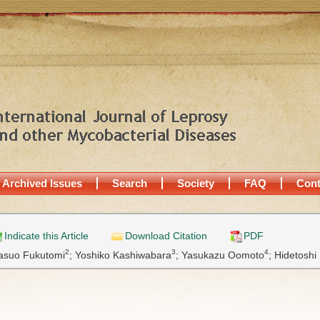
Archived Issues
Search
Society
FAQ
Cont
Indicate this Article
Download Citation
PDF
2
3
4
asuo Fukutomi
;
Yoshiko Kashiwabara
;
Yasukazu Oomoto
;
Hidetoshi