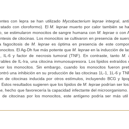
ientes con lepra se han utilizado
Mycobacterium leprae
integral, an
ratado con cloroformo). El
M. leprae
muerto por calor también se h
io, se estimularon monocitos de sangre humana con
M. leprae
o con A
síntesis de citocinas. Los monocitos se cultivaron en presencia de sue
la fagocitosis de
M. leprae
es óptima en presencia de este compo
onocitos. El Ag-Dh fue más potente que
M. leprae
en la inducción de la
L1), IL-6 y factor de necrosis tumoral (TNF). En contraste, tanto
M. 
bles de IL-Ira, una citocina inmunosupresora. Los lípidos extraídos
por los monocitos. Sin embargo, cuando los monocitos fueron pret
ntró una inhibición en su producción de las citocinas 1L-1, 1L-6 y TN
ión de citocinas inducida por otros estímulos, incluyendo BCG y lipo
. Estos resultados sugieren que los lípidos de
M. leprae
podrían ser los
ae,
hecho que favorecería la capacidad infectante del microorganismo.
d de citocinas por los monocitos, este antígeno podría ser más uti