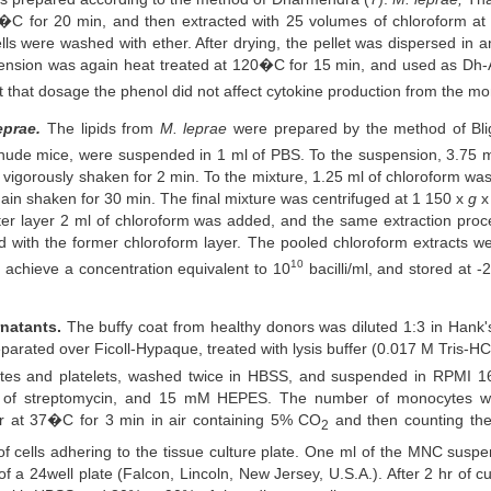
120�C for 20 min, and then extracted with 25 volumes of chloroform a
lls were washed with ether. After drying, the pellet was dispersed in
nsion was again heat treated at 120�C for 15 min, and used as Dh-Ag
at that dosage the phenol did not affect cytokine production from the m
eprae.
The lipids from
M. leprae
were prepared by the method of Bli
 nude mice, were suspended in 1 ml of PBS. To the suspension, 3.75 m
 vigorously shaken for 2 min. To the mixture, 1.25 ml of chloroform w
in shaken for 30 min. The final mixture was centrifuged at 1 150 x
g
x
ter layer 2 ml of chloroform was added, and the same extraction pro
 with the former chloroform layer. The pooled chloroform extracts w
10
o achieve a concentration equivalent to 10
bacilli/ml, and stored at -
natants.
The buffy coat from healthy donors was diluted 1:3 in Hank'
arated over Ficoll-Hypaque, treated with lysis buffer (0.017 M Tris-H
ytes and platelets, washed twice in HBSS, and suspended in RPMI 
of streptomycin, and 15 mM HEPES. The number of monocytes was
r at 37�C for 3 min in air containing 5% CO
and then counting the 
2
of cells adhering to the tissue culture plate. One ml of the MNC susp
f a 24well plate (Falcon, Lincoln, New Jersey, U.S.A.). After 2 hr of c