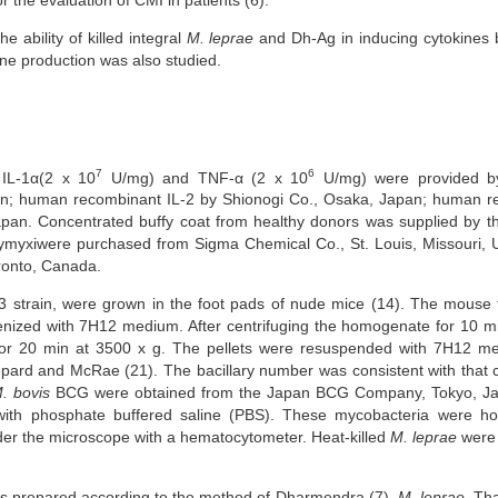
 ability of killed integral
M. leprae
and Dh-Ag in inducing cytokines 
ne production was also studied.
7
6
IL-1α(2 x 10
U/mg) and TNF-α (2 x 10
U/mg) were provided b
n; human recombinant IL-2 by Shionogi Co., Osaka, Japan; human re
pan. Concentrated buffy coat from healthy donors was supplied by t
ymyxiwere purchased from Sigma Chemical Co., St. Louis, Missouri, U
ronto, Canada.
 strain, were grown in the foot pads of nude mice (14). The mouse 
nized with 7H12 medium. After centrifuging the homogenate for 10 mi
 for 20 min at 3500 x g. The pellets were resuspended with 7H12 m
pard and McRae (21). The bacillary number was consistent with that 
. bovis
BCG were obtained from the Japan BCG Company, Tokyo, Jap
th phosphate buffered saline (PBS). These mycobacteria were ho
er the microscope with a hematocytometer. Heat-killed
M. leprae
were 
 prepared according to the method of Dharmendra (7).
M. leprae,
Tha