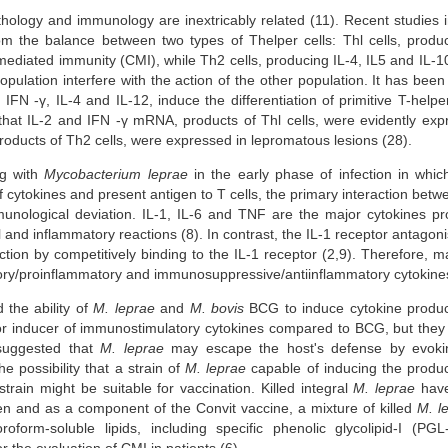
thology and immunology are inextricably related (11). Recent studies
om the balance between two types of Thelper cells: Thl cells, produ
l-mediated immunity (CMI), while Th2 cells, producing IL-4, IL5 and IL-10
ulation interfere with the action of the other population. It has bee
FN -γ, IL-4 and IL-12, induce the differentiation of primitive T-helper
 that IL-2 and IFN -γ mRNA, products of Thl cells, were evidently exp
roducts of Th2 cells, were expressed in lepromatous lesions (28).
ng with
Mycobacterium leprae
in the early phase of infection in whi
 cytokines and present antigen to T cells, the primary interaction b
mmunological deviation. IL-1, IL-6 and TNF are the major cytokines
and inflammatory reactions (8). In contrast, the IL-1 receptor antagoni
ion by competitively binding to the IL-1 receptor (2,9). Therefore, m
ory/proinflammatory and immunosuppressive/antiinflammatory cytokine
 the ability of
M. leprae
and
M. bovis
BCG to induce cytokine produ
 inducer of immunostimulatory cytokines compared to BCG, but they d
 suggested that
M. leprae
may escape the host's defense by evoking
e possibility that a strain of
M. leprae
capable of inducing the produc
strain might be suitable for vaccination. Killed integral
M. leprae
have
en and as a component of the Convit vaccine, a mixture of killed
M. l
roform-soluble lipids, including specific phenolic glycolipid-I (PG
the evaluation of CMI in patients (6).