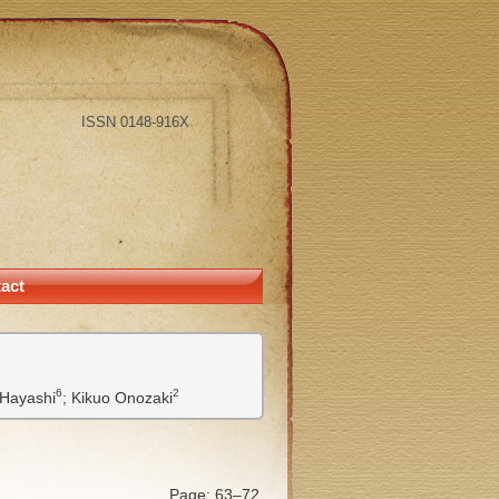
ISSN 0148-916X
act
6
2
 Hayashi
;
Kikuo Onozaki
Page: 63–72