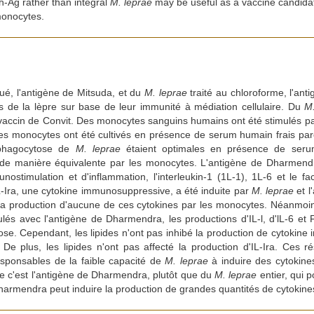
h-Ag rather than integral
M. leprae
may be useful as a vaccine candida
monocytes.
tué, l'antigène de Mitsuda, et du
M. leprae
traité au chloroforme, l'ant
es de la lèpre sur base de leur immunité à médiation cellulaire. Du
M.
 vaccin de Convit. Des monocytes sanguins humains ont été stimulés p
s monocytes ont été cultivés en présence de serum humain frais parc
a phagocytose de
M. leprae
étaient optimales en présence de seru
de manière équivalente par les monocytes. L'antigène de Dharmendr
nostimulation et d'inflammation, l'interleukin-1 (1L-1), 1L-6 et le f
-Ira, une cytokine immunosuppressive, a été induite par
M. leprae
et l
 la production d'aucune de ces cytokines par les monocytes. Néanmoi
imulés avec l'antigène de Dharmendra, les productions d'IL-l, d'lL-6 e
 dose. Cependant, les lipides n'ont pas inhibé la production de cytokine i
 De plus, les lipides n'ont pas affecté la production d'IL-Ira. Ces r
sponsables de la faible capacité de
M. leprae
à induire des cytokines,
e c'est l'antigène de Dharmendra, plutôt que du
M. leprae
entier, qui p
harmendra peut induire la production de grandes quantités de cytokine