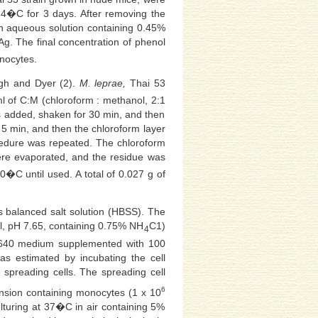
t 4�C for 3 days. After removing the
 an aqueous solution containing 0.45%
. The final concentration of phenol
onocytes.
gh and Dyer (2).
M. leprae,
Thai 53
l of C:M (chloroform : methanol, 2:1
as added, shaken for 30 min, and then
 5 min, and then the chloroform layer
cedure was repeated. The chloroform
ere evaporated, and the residue was
20�C until used. A total of 0.027 g of
s balanced salt solution (HBSS). The
Cl, pH 7.65, containing 0.75% NH
C1)
4
1640 medium supplemented with 100
 estimated by incubating the cell
spreading cells. The spreading cell
6
ension containing monocytes (1 x 10
ulturing at 37�C in air containing 5%