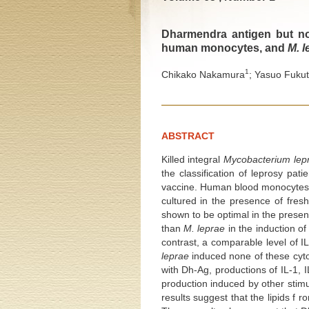
Dharmendra antigen but no
human monocytes, and
M. l
1
Chikako Nakamura
; Yasuo Fuku
ABSTRACT
Killed integral
Mycobacterium lep
the classification of leprosy pat
vaccine. Human blood monocytes 
cultured in the presence of fre
shown to be optimal in the prese
than
M. leprae
in the induction of
contrast, a comparable level of 
leprae
induced none of these cyto
with Dh-Ag, productions of IL-1, 
production induced by other stimu
results suggest that the lipids f 