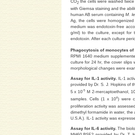
CO
the cells were washed twice
2
with Giemsa staining and the abi
human AB serum containing
M. l
Ag, the cells were homogenized b
medium was endotoxin-free acco
g/ml) to the culture, except for 
endotoxin. After each culture peri
Phagocytosis of monocytes of
RPMI 1640 medium supplemente
culture for 24 hr, the cover sli
morphological changes were exam
Assay for IL-1 activity.
IL-1 acti
provided by Dr. S. J. Hopkins of t
-5
5 x 10
M 2-mercaptoethanol, 1
4
samples. Cells (1 x 10
) were c
proliferation activity was assess
dimethyl formamide in water, the
U.S.A.). IL-1 activity was express
Assay for IL-6 activity.
The biolo
MH60.BSF2 provided by Dr. T. Hi