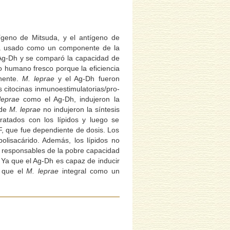
tígeno de Mitsuda, y el antígeno de
a usado como un componente de la
g-Dh y se comparó la capacidad de
ro humano fresco porque la eficiencia
nente.
M. leprae
y el Ag-Dh fueron
s citocinas inmunoestimulatorias/pro-
leprae
como el Ag-Dh, indujeron la
 de
M. leprae
no indujeron la síntesis
ratados con los lípidos y luego se
F, que fue dependiente de dosis. Los
polisacárido. Además, los lípidos no
 responsables de la pobre capacidad
 Ya que el Ag-Dh es capaz de inducir
l que el
M. leprae
integral como un