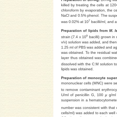
killed by treating the cells at 
chloroform by evaporation, the ce
NaCl and 0.5% phenol. The suspe
7
was 0.02% at 10
bacilli/ml, and 
Preparation of lipids from
M. l
9
strain (7.4 x 10
bacilli) grown in
v/v) solution was added, and then
1.25 ml of PBS was added and aga
was obtained. To the residual wa
layer thus obtained was combined
dissolved with the C:M solution t
lipids was obtained.
Preparation of monocyte super
mononuclear cells (MNC) were sep
to remove contaminant erythroc
U/ml of penicillin G, 100
µ
g/ml 
suspension in a hematocytomete
number was consistent with that 
cells/ml) was added to each well o