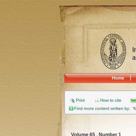
Home
Print
How to cite
Find more content written by:
Y
Volume 65 , Number 1