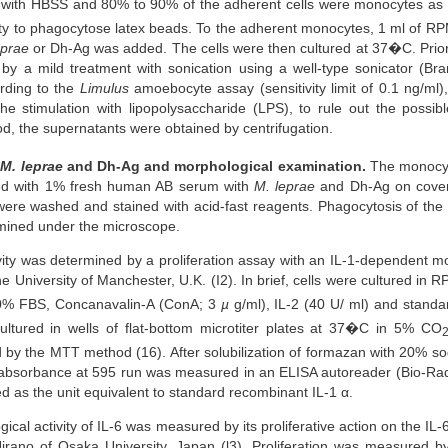
 with HBSS and 80% to 90% of the adherent cells were monocytes as d
lity to phagocytose latex beads. To the adherent monocytes, 1 ml of 
eprae
or Dh-Ag was added. The cells were then cultured at 37�C. Prior 
y a mild treatment with sonication using a well-type sonicator (Bra
rding to the
Limulus
amoebocyte assay (sensitivity limit of 0.1 ng/ml
the stimulation with lipopolysaccharide (LPS), to rule out the possib
od, the supernatants were obtained by centrifugation.
M. leprae
and Dh-Ag and morphological examination.
The monocyt
d with 1% fresh human AB serum with
M. leprae
and Dh-Ag on cover s
ps were washed and stained with acid-fast reagents. Phagocytosis of t
ined under the microscope.
vity was determined by a proliferation assay with an IL-1-dependent 
he University of Manchester, U.K. (I2). In brief, cells were cultured i
0% FBS, Concanavalin-A (ConA; 3
µ
g/ml), IL-2 (40 U/ ml) and standa
ultured in wells of flat-bottom microtiter plates at 37�C in 5% CO
ed by the MTT method (16). After solubilization of formazan with 20% 
 absorbance at 595 run was measured in an ELISA autoreader (Bio-Rad
ed as the unit equivalent to standard recombinant IL-1 α.
gical activity of IL-6 was measured by its proliferative action on the 
rano of Osaka University, Japan (l3). Proliferation was measured 