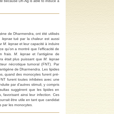
te because Dh-Ag is able to induce a
igène de Dharmendra, ont été utilisés
 leprae
tué par la chaleur est aussi
ar
M. leprae
et leur capacité à induire
e qu'on a montré que l'efficacité de
m frais.
M. leprae
et l'antigène de
a était plus puissant que
M. leprae
acteur nécrotique tumoral (FNT). Par
'antigène de Dharmendra. Les lipides
ns, quand des monocytes furent pré-
t FNT furent toutes inhibées avec une
nduite par d'autres stimuli, y compris
ésultas suggèrent que les lipides en
 favorisant ainsi leur infection. Ces
ourrait être utile en tant que candidat
s par les monocytes.