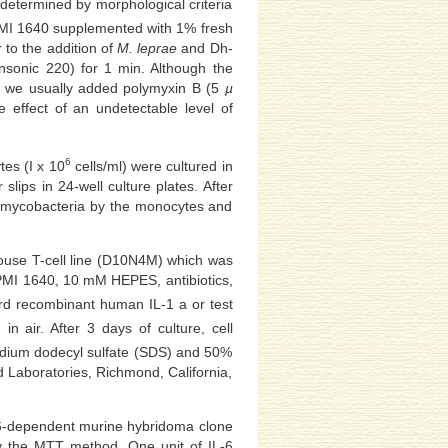
etermined by morphological criteria
RPMI 1640 supplemented with 1% fresh
to the addition of
M. leprae
and Dh-
nsonic 220) for 1 min. Although the
), we usually added polymyxin B (5
µ
le effect of an undetectable level of
6
es (I x 10
cells/ml) were cultured in
lips in 24-well culture plates. After
he mycobacteria by the monocytes and
mouse T-cell line (D10N4M) which was
n RPMI 1640, 10 mM HEPES, antibiotics,
rd recombinant human IL-1 a or test
in air. After 3 days of culture, cell
2
sodium dodecyl sulfate (SDS) and 50%
 Laboratories, Richmond, California,
IL-6-dependent murine hybridoma clone
by the MTT method. One unit of IL-6