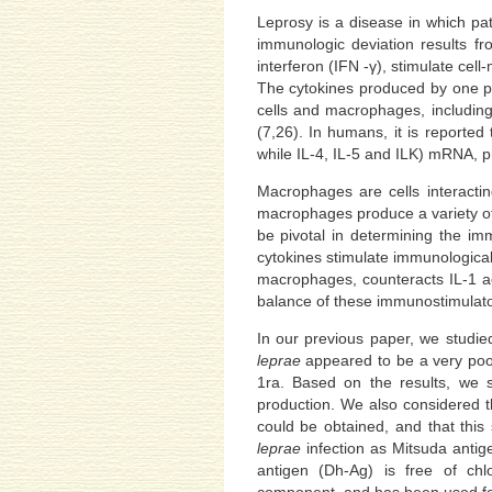
Leprosy is a disease in which pa
immunologic deviation results fr
interferon (IFN -γ), stimulate cel
The cytokines produced by one pop
cells and macrophages, including I
(7,26). In humans, it is reported
while IL-4, IL-5 and ILK) mRNA, p
Macrophages are cells interacti
macrophages produce a variety of
be pivotal in determining the i
cytokines stimulate immunological 
macrophages, counteracts IL-1 act
balance of these immunostimulat
In our previous paper, we studied
leprae
appeared to be a very poor
1ra. Based on the results, we
production. We also considered th
could be obtained, and that this 
leprae
infection as Mitsuda antig
antigen (Dh-Ag) is free of chlo
component, and has been used for 