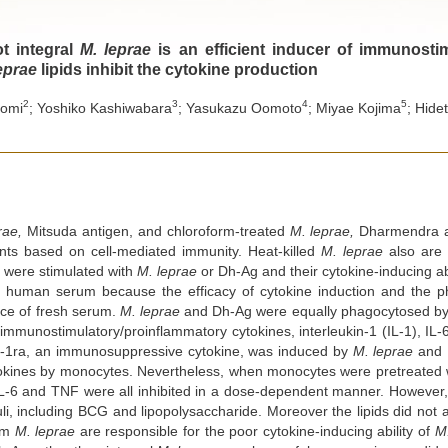
t integral
M. leprae
is an efficient inducer of immunosti
eprae
lipids inhibit the cytokine production
2
3
4
5
tomi
; Yoshiko Kashiwabara
; Yasukazu Oomoto
; Miyae Kojima
; Hide
rae,
Mitsuda antigen, and chloroform-treated
M. leprae,
Dharmendra an
ients based on cell-mediated immunity. Heat-killed
M. leprae
also are 
were stimulated with
M. leprae
or Dh-Ag and their cytokine-inducing 
sh human serum because the efficacy of cytokine induction and the 
nce of fresh serum.
M. leprae
and Dh-Ag were equally phagocytosed by
 immunostimulatory/proinflammatory cytokines, interleukin-1 (IL-1), IL-
IL-1ra, an immunosuppressive cytokine, was induced by
M. leprae
and D
kines by monocytes. Nevertheless, when monocytes were pretreated wit
IL-6 and TNF were all inhibited in a dose-dependent manner. However, th
li, including BCG and lipopolysaccharide. Moreover the lipids did not a
rom
M. leprae
are responsible for the poor cytokine-inducing ability of
M.