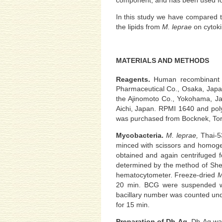
In this study we have compared the
the lipids from
M. leprae
on cytoki
MATERIALS AND METHODS
Reagents.
Human recombinant 
Pharmaceutical Co., Osaka, Japa
the Ajinomoto Co., Yokohama, Ja
Aichi, Japan. RPMI 1640 and pol
was purchased from Bocknek, To
Mycobacteria.
M. leprae,
Thai-53
minced with scissors and homoge
obtained and again centrifuged
determined by the method of She
hematocytometer. Freeze-dried
M
20 min. BCG were suspended wi
bacillary number was counted und
for 15 min.
Preparation of Dh-Ag.
Dh-Ag was