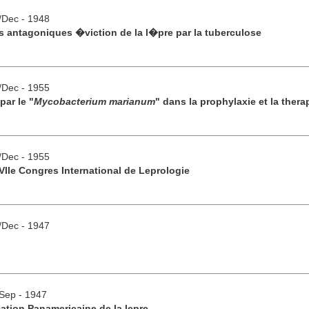
v/Dec - 1948
s antagoniques �viction de la l�pre par la tuberculose
v/Dec - 1955
par le "
Mycobacterium marianum
" dans la prophylaxie et la thera
v/Dec - 1955
VIIe Congres International de Leprologie
v/Dec - 1947
/Sep - 1947
cation Panamericaine de la lepre