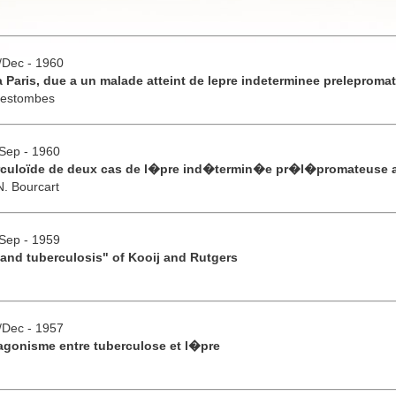
v/Dec - 1960
 Paris, due a un malade atteint de lepre indeterminee preleproma
Destombes
/Sep - 1960
rculoïde de deux cas de l�pre ind�termin�e pr�l�promateuse au
N. Bourcart
/Sep - 1959
 and tuberculosis" of Kooij and Rutgers
v/Dec - 1957
tagonisme entre tuberculose et l�pre