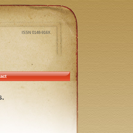
ISSN 0148-916X
act
s.