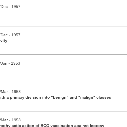
v/Dec - 1957
v/Dec - 1957
vity
y/Jun - 1953
b/Mar - 1953
with a primary division into "benign" and "malign" classes
b/Mar - 1953
rophylactic action of BCG vaccination against leprosy