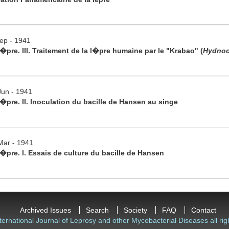
Sep - 1941
�pre. III. Traitement de la l�pre humaine par le "Krabao" (
Hydnoc
Jun - 1941
l�pre. II. Inoculation du bacille de Hansen au singe
/Mar - 1941
l�pre. I. Essais de culture du bacille de Hansen
Archived Issues
Search
Society
FAQ
Contact
ternational Journal of Leprosy and other Mycobacterial Diseases all rig